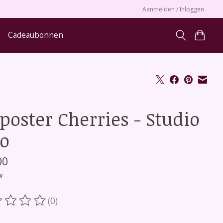
Aanmelden / Inloggen
Cadeaubonnen
 poster Cherries - Studio
co
00
w
(0)
oordeling van dit product is
0
van de 5