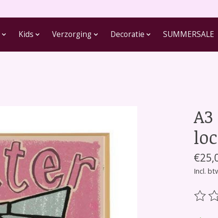
Kids
Verzorging
Decoratie
SUMMERSALE
A3
lo
€25,
Incl. bt
De be