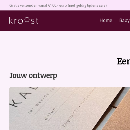
Gratis verzenden vanaf €100,- euro (niet geldig tijdens sale)
Home
Baby
Ee
Jouw ontwerp