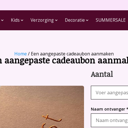
Kids
Verzorging
Decoratie
SUMMERSALE
Home
/ Een aangepaste cadeaubon aanmaken
n aangepaste cadeaubon aanma
Aantal
Naam ontvanger 