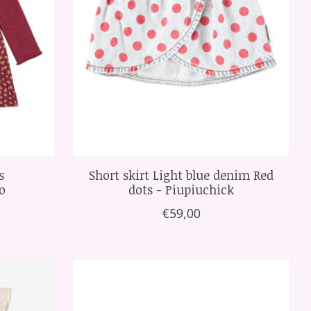
s
Short skirt Light blue denim Red
o
dots - Piupiuchick
€59,00