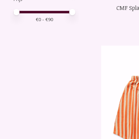
CMF Spla
Minimale prijswaarde
Price maximum value
€
0
- €
90