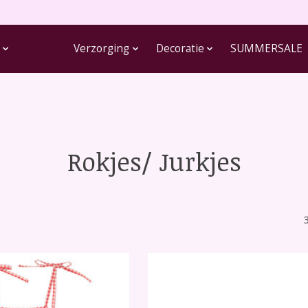
Kids
Verzorging
Decoratie
SUMMERSALE
Rokjes/ Jurkjes