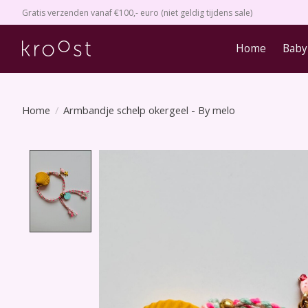
Gratis verzenden vanaf €100,- euro (niet geldig tijdens sale)
Home
Baby
Home
/
Armbandje schelp okergeel - By melo
Product image slideshow Items