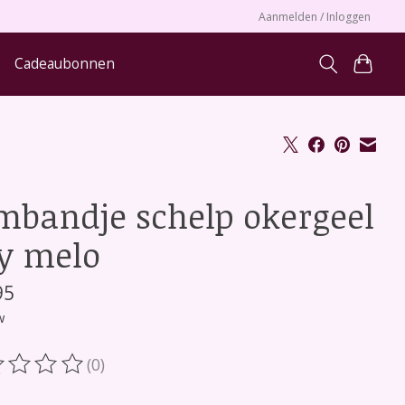
Aanmelden / Inloggen
Cadeaubonnen
mbandje schelp okergeel
By melo
95
w
(0)
oordeling van dit product is
0
van de 5