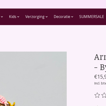
Kids
Verzorging
Decoratie
SUMMERSALE
Ar
- 
€15,
Incl. bt
De be