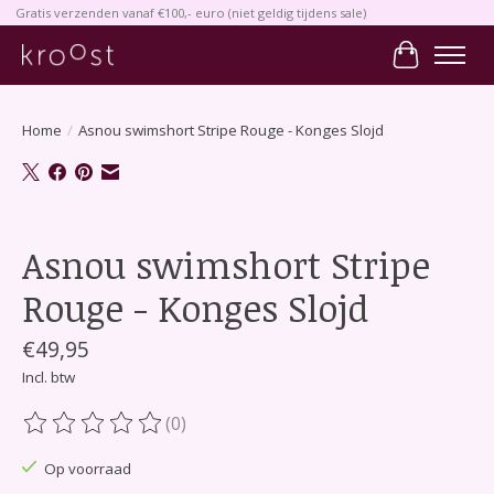
Gratis verzenden vanaf €100,- euro (niet geldig tijdens sale)
Winkelwa
Home
/
Asnou swimshort Stripe Rouge - Konges Slojd
Product image slideshow Items
Asnou swimshort Stripe
Rouge - Konges Slojd
€49,95
Incl. btw
(0)
De beoordeling van dit product is
0
van de 5
Op voorraad