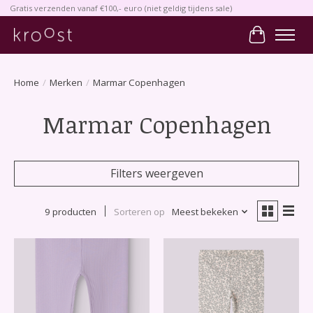
Gratis verzenden vanaf €100,- euro (niet geldig tijdens sale)
Winkelwa
Home
/
Merken
/
Marmar Copenhagen
Marmar Copenhagen
Filters weergeven
9 producten
Sorteren op
Meest bekeken