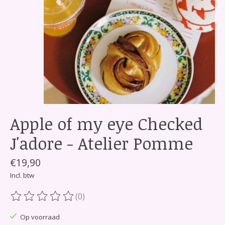
Apple of my eye Checked
J'adore - Atelier Pomme
€19,90
Incl. btw
(0)
De beoordeling van dit product is
0
van de 5
Op voorraad