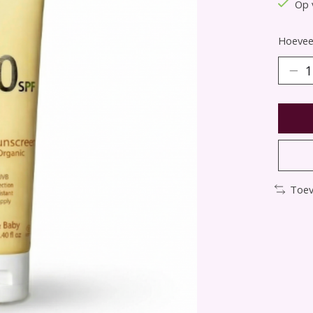
Op 
Hoeveel
Toev