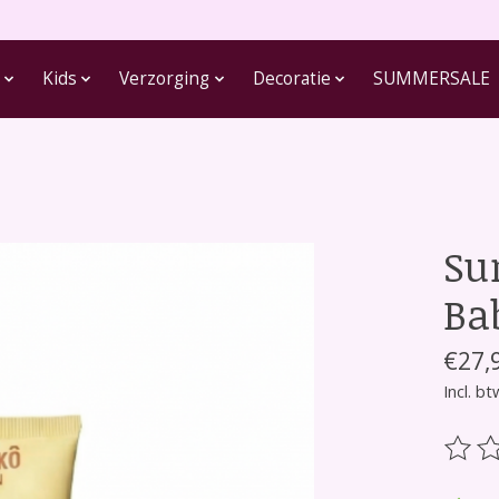
Kids
Verzorging
Decoratie
SUMMERSALE
Su
Ba
€27,
Incl. bt
De be