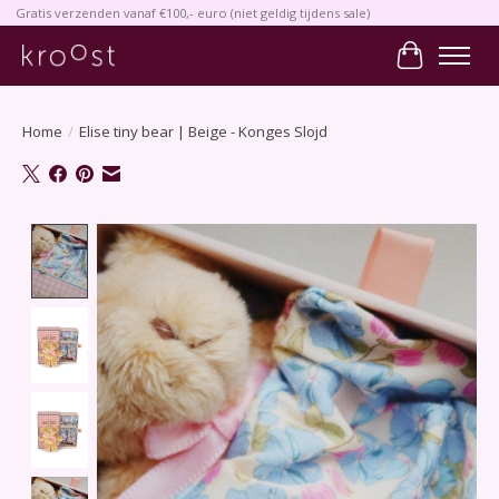
Gratis verzenden vanaf €100,- euro (niet geldig tijdens sale)
Winkelwa
Home
/
Elise tiny bear | Beige - Konges Slojd
Product image slideshow Items