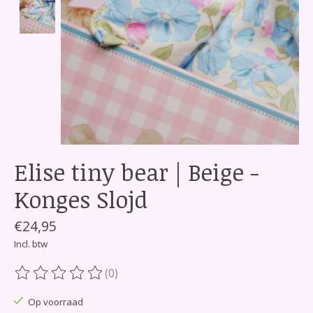
Elise tiny bear | Beige -
Konges Slojd
€24,95
Incl. btw
(0)
De beoordeling van dit product is
0
van de 5
Op voorraad