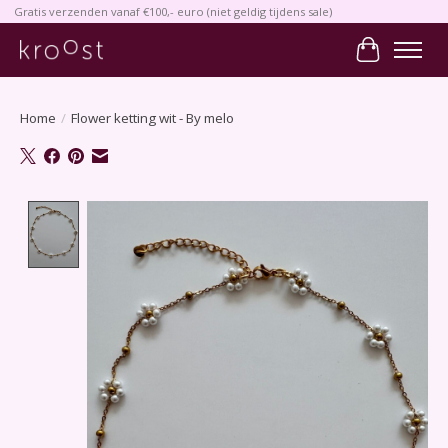
Gratis verzenden vanaf €100,- euro (niet geldig tijdens sale)
Winkelwa
Home
/
Flower ketting wit - By melo
Product image slideshow Items