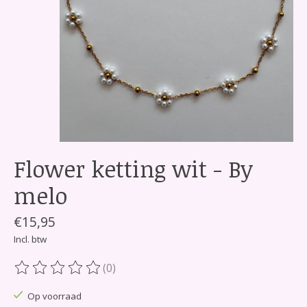
Flower ketting wit - By
melo
€15,95
Incl. btw
(0)
De beoordeling van dit product is
0
van de 5
Op voorraad