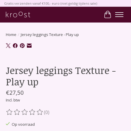
Gratis verzenden vanaf €100,- euro (niet geldig tijdens sale)
Winkelwa
Home
/
Jersey leggings Texture - Play up
Product image slideshow Items
Jersey leggings Texture -
Play up
€27,50
Incl. btw
(0)
De beoordeling van dit product is
0
van de 5
Op voorraad