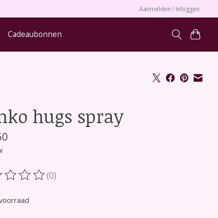
Aanmelden / Inloggen
Cadeaubonnen
nko hugs spray
50
w
(0)
oordeling van dit product is
0
van de 5
voorraad