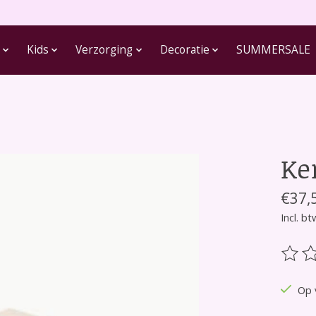
Kids
Verzorging
Decoratie
SUMMERSALE
Ke
€37,
Incl. bt
De be
Op 