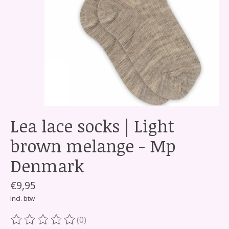
Lea lace socks | Light
brown melange - Mp
Denmark
€9,95
Incl. btw
(0)
De beoordeling van dit product is
0
van de 5