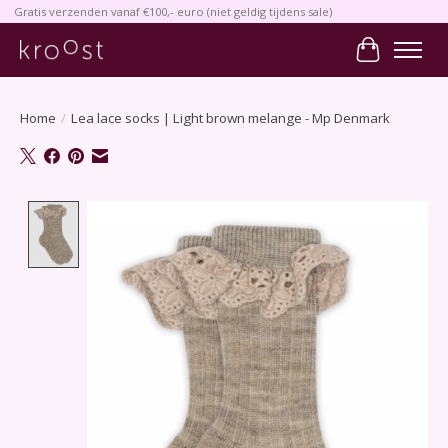
Gratis verzenden vanaf €100,- euro (niet geldig tijdens sale)
Winkelwa
Home
/
Lea lace socks | Light brown melange - Mp Denmark
Product image slideshow Items