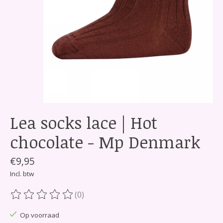
Lea socks lace | Hot
chocolate - Mp Denmark
€9,95
Incl. btw
(0)
De beoordeling van dit product is
0
van de 5
Op voorraad