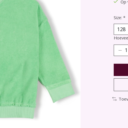
Op 
Size:
*
Hoeveel
Toev