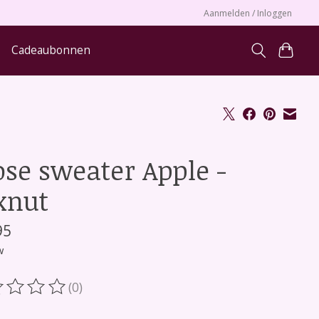
Aanmelden / Inloggen
Cadeaubonnen
ose sweater Apple -
xnut
95
w
(0)
oordeling van dit product is
0
van de 5