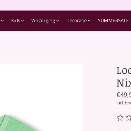
Kids
Verzorging
Decoratie
SUMMERSALE
Lo
Ni
€49,
Incl. bt
De be