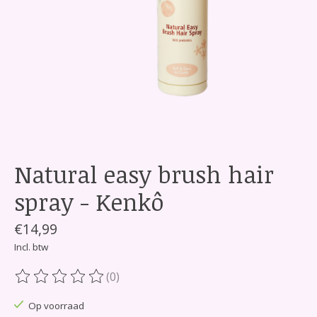
Natural easy brush hair
spray - Kenkô
€14,99
Incl. btw
(0)
De beoordeling van dit product is
0
van de 5
Op voorraad