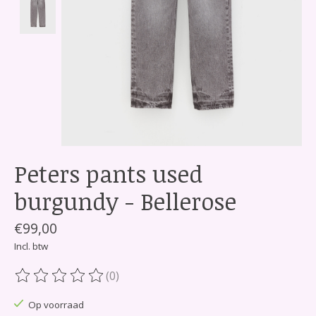
Peters pants used
burgundy - Bellerose
€99,00
Incl. btw
(0)
De beoordeling van dit product is
0
van de 5
Op voorraad