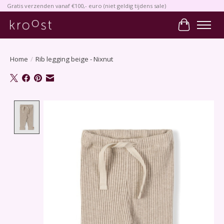
Gratis verzenden vanaf €100,- euro (niet geldig tijdens sale)
Winkelwa
Home
/
Rib legging beige - Nixnut
Product image slideshow Items