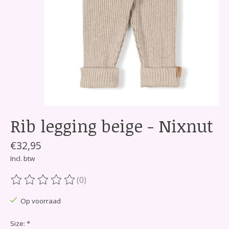
Rib legging beige - Nixnut
€32,95
Incl. btw
(0)
De beoordeling van dit product is
0
van de 5
Op voorraad
Size:
*