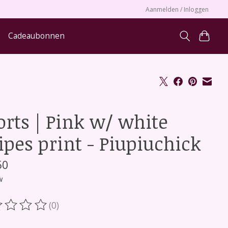
Aanmelden / Inloggen
Cadeaubonnen
orts | Pink w/ white
ipes print - Piupiuchick
50
w
(0)
oordeling van dit product is
0
van de 5