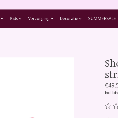
Kids
Verzorging
Decoratie
SUMMERSALE
Sh
str
€49,
Incl. bt
De be