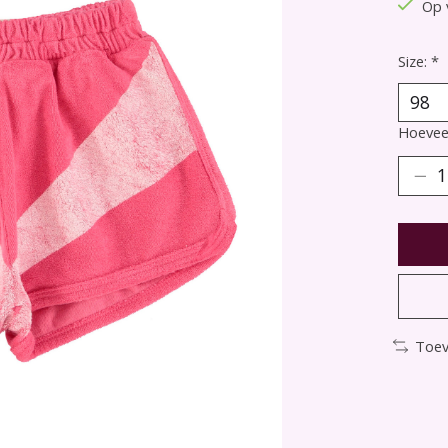
Op 
Size:
*
Hoeveel
Toev