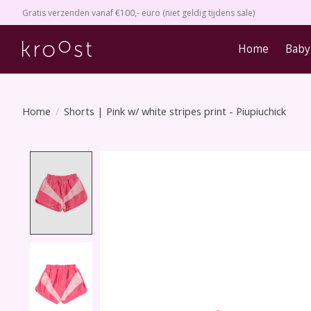
Gratis verzenden vanaf €100,- euro (niet geldig tijdens sale)
Home
Baby
Home
/
Shorts | Pink w/ white stripes print - Piupiuchick
Product image slideshow Items