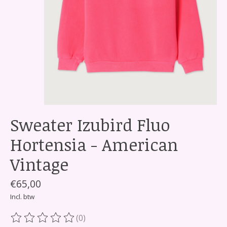
Sweater Izubird Fluo
Hortensia - American
Vintage
€65,00
Incl. btw
(0)
De beoordeling van dit product is
0
van de 5