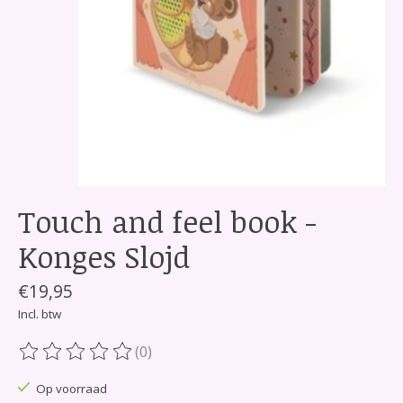
Touch and feel book -
Konges Slojd
€19,95
Incl. btw
(0)
De beoordeling van dit product is
0
van de 5
Op voorraad