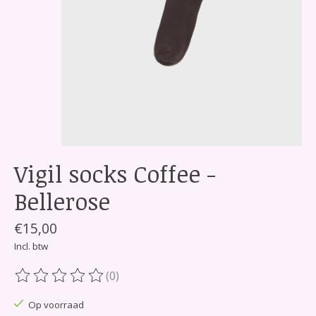
Vigil socks Coffee -
Bellerose
€15,00
Incl. btw
(0)
De beoordeling van dit product is
0
van de 5
Op voorraad