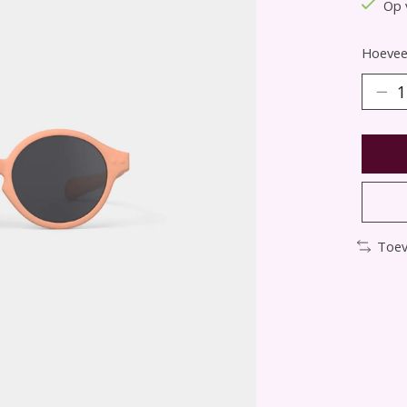
Op 
Hoeveel
Toev