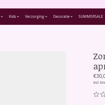
Kids
Verzorging
Decoratie
SUMMERSALE
Zo
apr
€30,
Incl. bt
De be