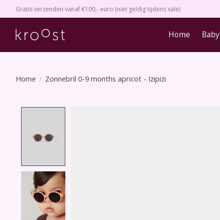
Gratis verzenden vanaf €100,- euro (niet geldig tijdens sale)
Home
Baby
Home
/
Zonnebril 0-9 months apricot - Izipizi
Product image slideshow Items