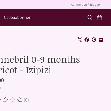
Aanmelden / Inloggen
Cadeaubonnen
nnebril 0-9 months
icot - Izipizi
00
w
(0)
oordeling van dit product is
0
van de 5