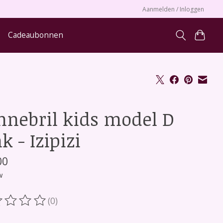
Aanmelden / Inloggen
Cadeaubonnen
nnebril kids model D
k - Izipizi
00
w
(0)
oordeling van dit product is
0
van de 5