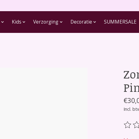
Kids
Verzorging
Decoratie
SUMMERSALE
Zo
Pin
€30,
Incl. bt
De be