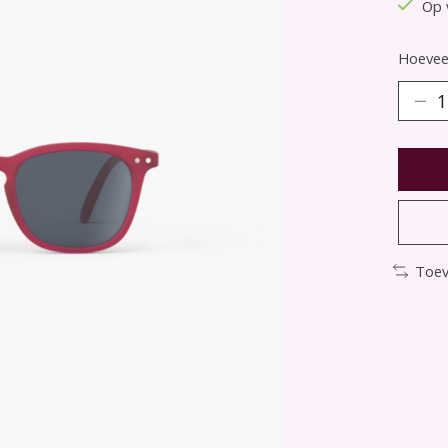
Op 
Hoeveel
Toev