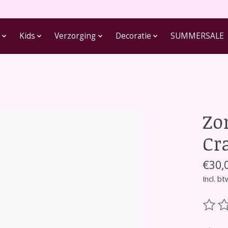
Kids
Verzorging
Decoratie
SUMMERSALE
Zo
Cra
€30,
Incl. bt
De be