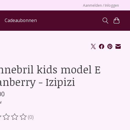
Aanmelden / Inloggen
Cadeaubonnen
nnebril kids model E
nberry - Izipizi
00
w
(0)
oordeling van dit product is
0
van de 5