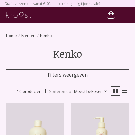
Gratis verzenden vanaf €100,- euro (niet geldig tijdens sale)
Winkelwa
Home
/
Merken
/
Kenko
Kenko
Filters weergeven
10 producten
Sorteren op
Meest bekeken